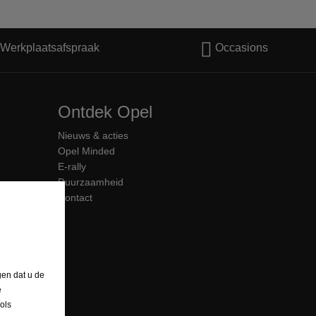
Werkplaatsafspraak
Occasions
Ontdek Opel
Nieuws & acties
Opel Minded
E-rally
Duurzaamheid
Contact
gen dat u de
e
ols