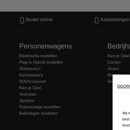
Bestel online
Aanbiedingen
Personenwagens
Bedrij
Elektrische modellen
Kies je Opel
Plug-in Hybrid modellen
Combo
Stadsauto's
Vivaro
Gezinsauto's
Movano
SUV/crossover
Voorraad
DOOR
Kies je Opel
Voorraad
Spoticar
Toekomstige modellen
Beëindigde modellen
Wij 
best
func