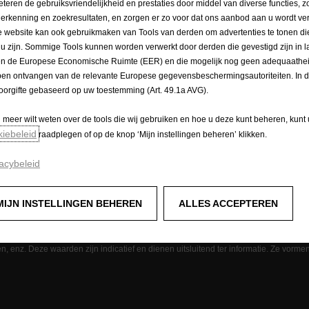
eteren de gebruiksvriendelijkheid en prestaties door middel van diverse functies, z
herkenning en zoekresultaten, en zorgen er zo voor dat ons aanbod aan u wordt ver
 website kan ook gebruikmaken van Tools van derden om advertenties te tonen die
 u zijn. Sommige Tools kunnen worden verwerkt door derden die gevestigd zijn in 
en de Europese Economische Ruimte (EER) en die mogelijk nog geen adequaathei
en ontvangen van de relevante Europese gegevensbeschermingsautoriteiten. In dit
oorgifte gebaseerd op uw toestemming (Art. 49.1a AVG).
opyrights
Cookiebeleid
Privacybeleid
Nieuwe verbruikscijfers
u meer wilt weten over de tools die wij gebruiken en hoe u deze kunt beheren, kunt
kiebeleid
raadplegen of op de knop ‘Mijn instellingen beheren’ klikken.
acybeleid
bsite actueel en correct is, maar aanvaardt geen enkele aansprakelijkheid voor v
lg van product- c.q. prijswijzigingen die zijn doorgevoerd sinds de betreffende in
 tegen meerprijs leverbaar zijn. Opel behoudt zich het recht voor de productspecific
MIJN INSTELLINGEN BEHEREN
ALLES ACCEPTEREN
en prijzen van onze modellen.
tieradius van geëlektrificeerde modellen, kunnen sterk verschillen en variëren af
taal gewicht van het voertuig, gebruik van bepaalde apparatuur (airconditioning, verw
nz. Deze waarden zijn indicatief en dienen uitsluitend ter informatie. Ze vorme