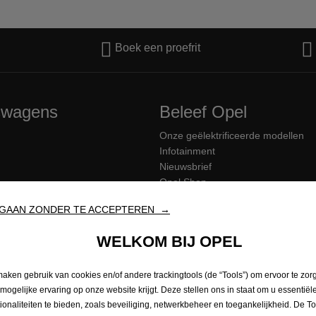
Boek een proefrit
fswagens
Beleef Opel
Onze geëlektrificeerde modellen
Infotainment
Nieuwsbrief
Opel Shop
Rijtrainingen
GAAN ZONDER TE ACCEPTEREN →
Opel connect
Opel Classics
WELKOM BIJ OPEL
maken gebruik van cookies en/of andere trackingtools (de “Tools”) om ervoor te zor
 mogelijke ervaring op onze website krijgt. Deze stellen ons in staat om u essentiël
tionaliteiten te bieden, zoals beveiliging, netwerkbeheer en toegankelijkheid. De To